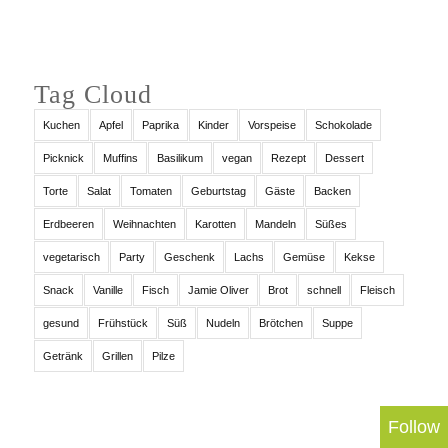
Tag Cloud
Kuchen
Apfel
Paprika
Kinder
Vorspeise
Schokolade
Picknick
Muffins
Basilikum
vegan
Rezept
Dessert
Torte
Salat
Tomaten
Geburtstag
Gäste
Backen
Erdbeeren
Weihnachten
Karotten
Mandeln
Süßes
vegetarisch
Party
Geschenk
Lachs
Gemüse
Kekse
Snack
Vanille
Fisch
Jamie Oliver
Brot
schnell
Fleisch
gesund
Frühstück
Süß
Nudeln
Brötchen
Suppe
Getränk
Grillen
Pilze
Follow