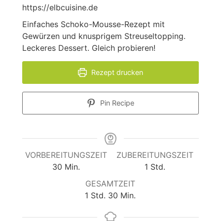
https://elbcuisine.de
Einfaches Schoko-Mousse-Rezept mit
Gewürzen und knusprigem Streuseltopping.
Leckeres Dessert. Gleich probieren!
Rezept drucken
Pin Recipe
VORBEREITUNGSZEIT
ZUBEREITUNGSZEIT
Minuten
Stunde
30
Min.
1
Std.
GESAMTZEIT
Stunde
Minuten
1
Std.
30
Min.