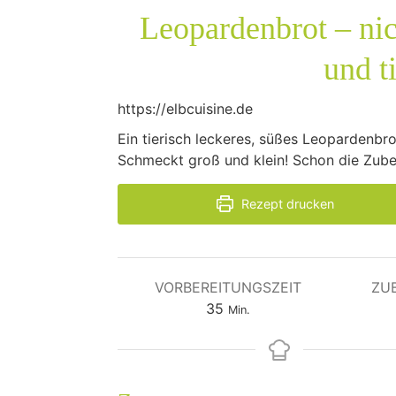
Leopardenbrot – nic
und t
https://elbcuisine.de
Ein tierisch leckeres, süßes Leopardenbro
Schmeckt groß und klein! Schon die Zub
Rezept drucken
VORBEREITUNGSZEIT
ZU
Minuten
35
Min.