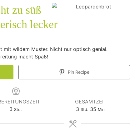
ht zu süß
ierisch lecker
t mit wildem Muster. Nicht nur optisch genial.
ereitung macht Spaß!
Pin Recipe
BEREITUNGSZEIT
GESAMTZEIT
Stunden
Stunden
Minuten
3
3
35
Std.
Std.
Min.