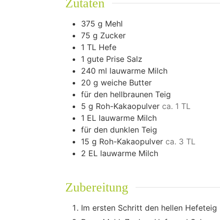
Zutaten
375
g
Mehl
75
g
Zucker
1
TL Hefe
1
gute Prise Salz
240
ml
lauwarme Milch
20
g
weiche Butter
für den hellbraunen Teig
5
g
Roh-Kakaopulver
ca. 1 TL
1
EL lauwarme Milch
für den dunklen Teig
15
g
Roh-Kakaopulver
ca. 3 TL
2
EL lauwarme Milch
Zubereitung
Im ersten Schritt den hellen Hefeteig 