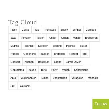
Tag Cloud
Fisch
Gäste
Pilze
Frühstück
Snack
schnell
Gemüse
Salat
Tomaten
Fleisch
Kinder
Grillen
Vanille
Erdbeeren
Muffins
Picknick
Karotten
gesund
Paprika
Süßes
Nudeln
Geschenk
Backen
Brötchen
Rezept
Brot
Dessert
Kuchen
Basilikum
Lachs
Jamie Oliver
Geburtstag
Kekse
Torte
Party
vegan
Schokolade
Apfel
Weihnachten
Suppe
vegetarisch
Vorspeise
Mandeln
Süß
Getränk
Follow