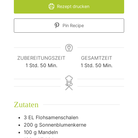
Rezept drucken
Pin Recipe
ZUBEREITUNGSZEIT
GESAMTZEIT
Stunde
Minuten
Stunde
Minuten
1
Std.
50
Min.
1
Std.
50
Min.
Zutaten
3
EL Flohsamenschalen
200
g
Sonnenblumenkerne
100
g
Mandeln