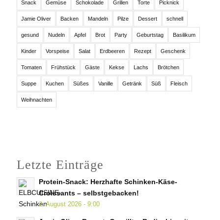
Snack
Gemüse
Schokolade
Grillen
Torte
Picknick
Jamie Oliver
Backen
Mandeln
Pilze
Dessert
schnell
gesund
Nudeln
Apfel
Brot
Party
Geburtstag
Basilikum
Kinder
Vorspeise
Salat
Erdbeeren
Rezept
Geschenk
Tomaten
Frühstück
Gäste
Kekse
Lachs
Brötchen
Suppe
Kuchen
Süßes
Vanille
Getränk
Süß
Fleisch
Weihnachten
Letzte Einträge
Protein-Snack: Herzhafte Schinken-Käse-
Croissants – selbstgebacken!
2. August 2026 - 9:00