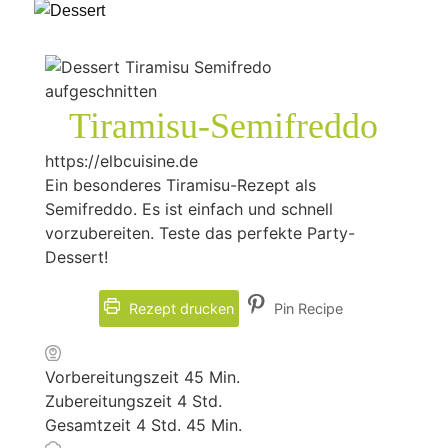
Tiramisu-Semifreddo
https://elbcuisine.de
Ein besonderes Tiramisu-Rezept als
Semifreddo. Es ist einfach und schnell
vorzubereiten. Teste das perfekte Party-
Dessert!
Rezept drucken
Pin Recipe
Minuten
Vorbereitungszeit
45
Min.
Stunden
Zubereitungszeit
4
Std.
Stunden
Minuten
Gesamtzeit
4
Std.
45
Min.