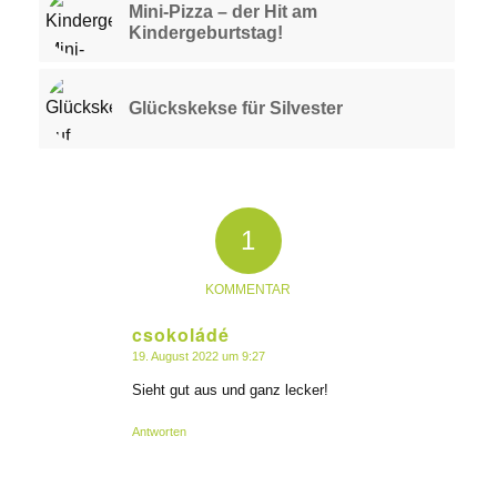
Mini-Pizza – der Hit am
Kindergeburtstag!
Glückskekse für Silvester
1
KOMMENTAR
csokoládé
19. August 2022 um 9:27
sagte:
Sieht gut aus und ganz lecker!
Antworten