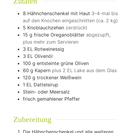
Zutaten
8
Hähnchenschenkel mit Haut
3–4-mal bis
auf den Knochen eingeschnitten (ca. 2 kg)
5
Knoblauchzehen
zerdrückt
15
g
frische Oreganoblätter
abgezupft,
plus mehr zum Servieren
3
EL
Rotweinessig
3
EL
Olivenöl
100
g
entsteinte grüne Oliven
60
g
Kapern
plus 2 EL Lake aus dem Glas
120
g
trockener Weißwein
1
EL
Dattelsirup
Stein- oder Meersalz
frisch gemahlener Pfeffer
Zubereitung
Die Hähnchenschenkel und alle weiteren