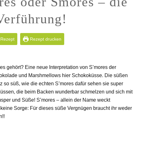
es oder Smores – die
Verführung!
 Rezept
Rezept drucken
s gehört? Eine neue Interpretation von S’mores der
chokolade und Marshmellows hier Schokoküsse. Die süßen
z so süß, wie die echten S’mores dafür sehen sie super
üssen, die beim Backen wunderbar schmelzen und sich mit
usper und Süße! S’mores – allein der Name weckt
 keine Sorge: Für dieses süße Vergnügen braucht ihr weder
n!!