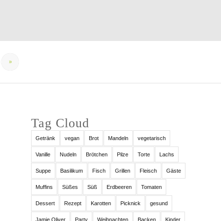
»
Tag Cloud
Getränk
vegan
Brot
Mandeln
vegetarisch
Vanille
Nudeln
Brötchen
Pilze
Torte
Lachs
Suppe
Basilikum
Fisch
Grillen
Fleisch
Gäste
Muffins
Süßes
Süß
Erdbeeren
Tomaten
Dessert
Rezept
Karotten
Picknick
gesund
Jamie Oliver
Party
Weihnachten
Backen
Kinder