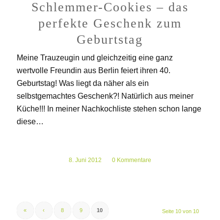
Schlemmer-Cookies – das
perfekte Geschenk zum
Geburtstag
Meine Trauzeugin und gleichzeitig eine ganz
wertvolle Freundin aus Berlin feiert ihren 40.
Geburtstag! Was liegt da näher als ein
selbstgemachtes Geschenk?! Natürlich aus meiner
Küche!!! In meiner Nachkochliste stehen schon lange
diese…
8. Juni 2012
/
0 Kommentare
«
‹
8
9
10
Seite 10 von 10