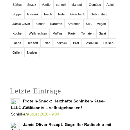
Süßes
Snack
Vanille
schnell
Mandeln
Gemüse
Apfel
Suppe
Getränk
Fisch
Torte
Geschenk
Geburtstag
Jamie Oliver
Kinder
Karotten
Brötchen
Süß
vegan
Kuchen
Weihnachten
Muffins
Party
Tomaten
Salat
Lachs
Dessert
Pilze
Picknick
Brot
Basilikum
Fleisch
Grillen
Nudeln
Letzte Einträge
Protein-Snack: Herzhafte Schinken-Käse-
Croissants – selbstgebacken!
2. August 2026 - 9:00
Jamie Oliver Rezept: Gegrillter Radicchio mit